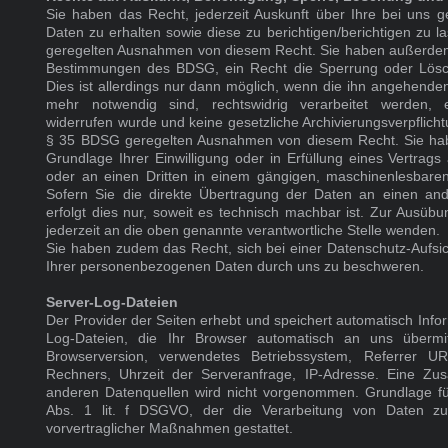
Sie haben das Recht, jederzeit Auskunft über Ihre bei uns
Daten zu erhalten sowie diese zu berichtigen/berichtigen zu l
geregelten Ausnahmen von diesem Recht. Sie haben außerdem
Bestimmungen des BDSG, ein Recht die Sperrung oder Lösc
Dies ist allerdings nur dann möglich, wenn die ihn angehend
mehr notwendig sind, rechtswidrig verarbeitet werden, e
widerrufen wurde und keine gesetzliche Archivierungsverpflicht
§ 35 BDSG geregelten Ausnahmen von diesem Recht. Sie habe
Grundlage Ihrer Einwilligung oder in Erfüllung eines Vertrags 
oder an einen Dritten in einem gängigen, maschinenlesbare
Sofern Sie die direkte Übertragung der Daten an einen and
erfolgt dies nur, soweit es technisch machbar ist. Zur Ausüb
jederzeit an die oben genannte verantwortliche Stelle wenden.
Sie haben zudem das Recht, sich bei einer Datenschutz-Aufsi
Ihrer personenbezogenen Daten durch uns zu beschweren.
Server-Log-Dateien
Der Provider der Seiten erhebt und speichert automatisch Info
Log-Dateien, die Ihr Browser automatisch an uns übermit
Browserversion, verwendetes Betriebssystem, Referrer 
Rechners, Uhrzeit der Serveranfrage, IP-Adresse. Eine Z
anderen Datenquellen wird nicht vorgenommen. Grundlage für 
Abs. 1 lit. f DSGVO, der die Verarbeitung von Daten zur
vorvertraglicher Maßnahmen gestattet.