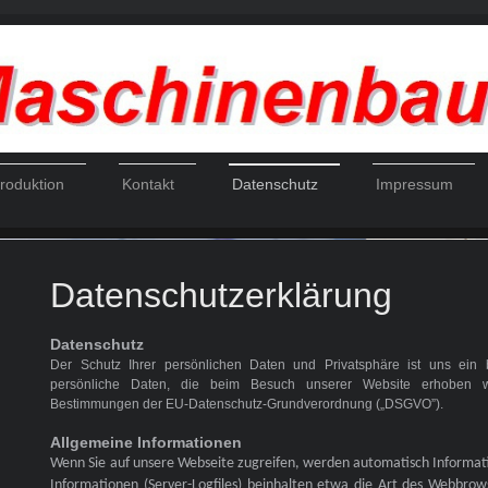
roduktion
Kontakt
Datenschutz
Impressum
aschinenbau GmbH
Datenschutzerklärung
Datenschutz
Der Schutz Ihrer persönlichen Daten und Privatsphäre ist uns ein 
persönliche Daten, die beim Besuch unserer Website erhoben 
Bestimmungen der EU-Datenschutz-Grundverordnung („DSGVO”).
Allgemeine Informationen
Wenn Sie auf unsere Webseite zugreifen, werden automatisch Informati
Informationen (Server-Logfiles) beinhalten etwa die Art des Webbro