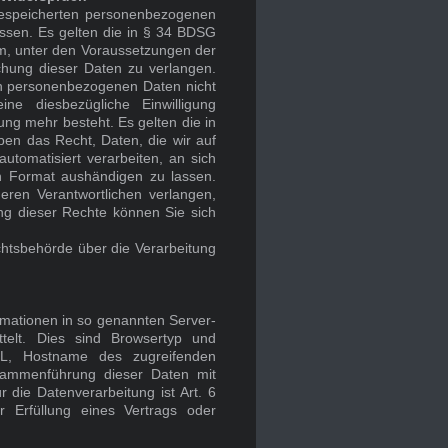
 gespeicherten personenbezogenen
assen. Es gelten die in § 34 BDSG
, unter den Voraussetzungen der
hung dieser Daten zu verlangen.
en personenbezogenen Daten nicht
ine diesbezügliche Einwilligung
ung mehr besteht. Es gelten die in
n das Recht, Daten, die wir auf
automatisiert verarbeiten, an sich
n Format aushändigen zu lassen.
eren Verantwortlichen verlangen,
ung dieser Rechte können Sie sich
chtsbehörde über die Verarbeitung
rmationen in so genannten Server-
telt. Dies sind Browsertyp und
URL, Hostname des zugreifenden
usammenführung dieser Daten mit
die Datenverarbeitung ist Art. 6
 Erfüllung eines Vertrags oder