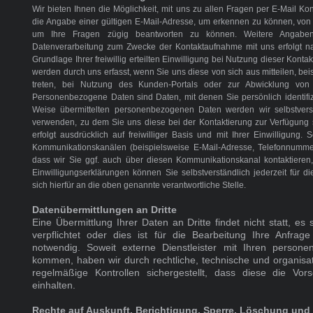
Wir bieten Ihnen die Möglichkeit, mit uns zu allen Fragen per E-Mail K
die Angabe einer gültigen E-Mail-Adresse, um erkennen zu können, von
um Ihre Fragen zügig beantworten zu können. Weitere Angaben k
Datenverarbeitung zum Zwecke der Kontaktaufnahme mit uns erfolgt nac
Grundlage Ihrer freiwillig erteilten Einwilligung bei Nutzung dieser Kon
werden durch uns erfasst, wenn Sie uns diese von sich aus mitteilen, bei
treten, bei Nutzung des Kunden-Portals oder zur Abwicklung von 
Personenbezogene Daten sind Daten, mit denen Sie persönlich identifi
Weise übermittelten personenbezogenen Daten werden wir selbstverst
verwenden, zu dem Sie uns diese bei der Kontaktierung zur Verfügung s
erfolgt ausdrücklich auf freiwilliger Basis und mit Ihrer Einwilligung
Kommunikationskanälen (beispielsweise E-Mail-Adresse, Telefonnummer
dass wir Sie ggf. auch über diesen Kommunikationskanal kontaktieren,
Einwilligungserklärungen können Sie selbstverständlich jederzeit für d
sich hierfür an die oben genannte verantwortliche Stelle.
Datenübermittlungen an Dritte
Eine Übermittlung Ihrer Daten an Dritte findet nicht statt, es 
verpflichtet oder dies ist für die Bearbeitung Ihre Anfrage
notwendig. Soweit externe Dienstleister mit Ihren perso
kommen, haben wir durch rechtliche, technische und organi
regelmäßige Kontrollen sichergestellt, dass diese die Vor
einhalten.
Rechte auf Auskunft, Berichtigung, Sperre, Löschung und