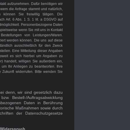
ontakt aufzunehmen. Dafür benötigen wir
 wem die Anfrage stammt und natürlich,
önnen Sie freiwillig tätigen. Die
h Art. 6 Abs. 1 S. 1 lit. a DSGVO auf
taktmöglichkeit. Personenbezogene Daten
spielsweise wenn Sie mit uns in Kontakt
Bestellungen von Leistungen/Waren.
ziert werden können. Die uns auf diese
ändlich ausschließlich für den Zweck
tellen. Eine Mitteilung dieser Angaben
. Soweit es sich hierbei um Angaben zu
) handelt, willigen Sie außerdem ein,
 um Ihr Anliegen zu beantworten. Ihre
ie Zukunft widerrufen. Bitte wenden Sie
sei denn, wir sind gesetzlich dazu
 bzw. Bestell-/Auftragsabwicklung
nenbezogenen Daten in Berührung
satorische Maßnahmen sowie durch
schriften der Datenschutzgesetze
 Widerspruch